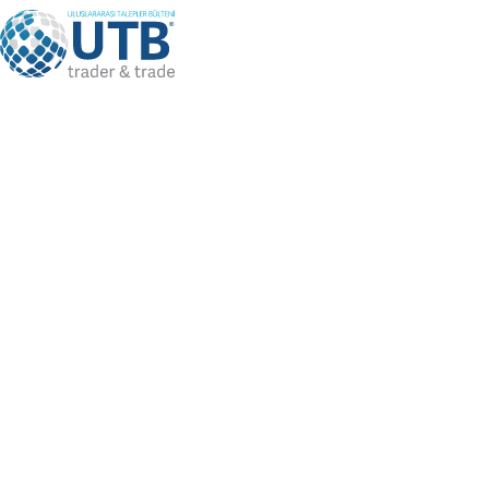
Language
TR
Bizi Takip Edin
Üye Girişi
/
Üye Ol
DİĞER
HİZMETLERİMİZ
İHRACAT PAZAR ARAŞTIRMA RAPORU TALEP ET
Anasayfa
Diğer Hizmetlerimiz
İHRACAT PAZAR ARAŞTIRMA RAPORU TALEP ET