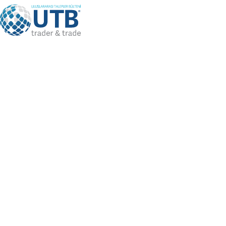
Language
TR
Bizi Takip Edin
Üye Girişi
/
Üye Ol
UTB KÜTÜPHANE
Kitaplar, Raporlar, Dergiler, Dış
Anasayfa
UTB Kütüphane
Ticaretle İlgili Faydalı Bilgiler
KİTAPLAR
Dış Ticaret İşlemler Ve Uygulamalar
Prof. Dr. Murat CANITEZ, Prof. Dr. Çağatay ÜNÜSAN