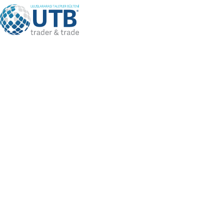
Language
TR
Bizi Takip Edin
Üye Girişi
/
Üye Ol
KULLANIM
KILAVUZU
Anasayfa
Kullanım Kılavuzu
Daha önce de açıklandığı üzere bu dijital platformunun
temel amacı uluslararası ticarette dijital temelli reel iletişimi
gerçekleştirmektir. Bu amaçla, Türkiye’de öğrenim hayatını
tamamlamış ve hala devam etmekte olan biz yabancı
öğrenciler bu dijital platformu kurduk. Türkiye’de öğrenim
hayatını tamamlamış veya halen Türkiye’de bir üniversitede
öğrencilik yapmakta olan yahut herhangi bir şekilde