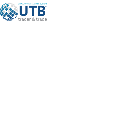
Language
TR
Bizi Takip Edin
Üye Girişi
/
Üye Ol
DİĞER
HİZMETLERİMİZ
DIŞ TİCARET DANIŞMANLIĞI TALEP ET
Anasayfa
Diğer Hizmetlerimiz
DIŞ TİCARET DANIŞMANLIĞI TALEP ET