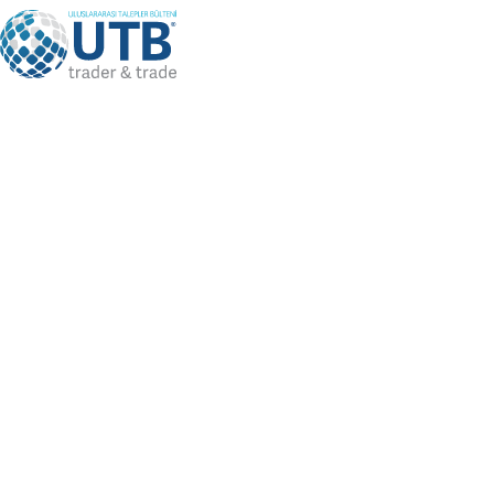
Language
TR
Bizi Takip Edin
Üye Girişi
/
Üye Ol
DİĞER
HİZMETLERİMİZ
DIŞ TİCARETLE İLGİLİ PROBLEMLERİNİZE YÖNELİK BİZE SORUN
Anasayfa
Diğer Hizmetlerimiz
DIŞ TİCARETLE İLGİLİ PROBLEMLERİNİZE YÖNELİK BİZE SORUN