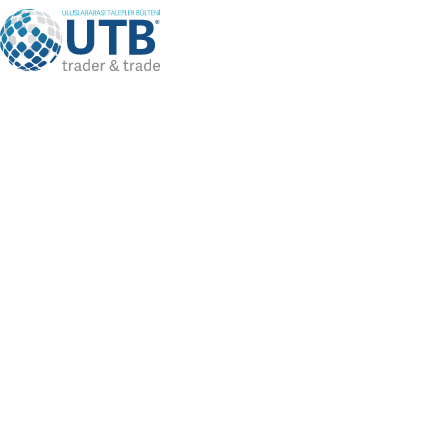
Language
TR
Bizi Takip Edin
Üye Girişi
/
Üye Ol
SICAK
SORGULAMALAR
Güncel Mal Alım Talepleri,
Anasayfa
Güncel Mal Satış İstekleri,
SICAK SORGULAMALAR
Güncel İşbirliği İstekleri ve Acil
Firma İsteklerini arayabilirsiniz
Türk Firmalarından Güncel Mal
Tümü
Alım Talepleri
Türk Firmalarına Güncel Mal
Türk Firmalarına Yönelik Güncel
Satış İstekleri
İşbirliği İstekleri