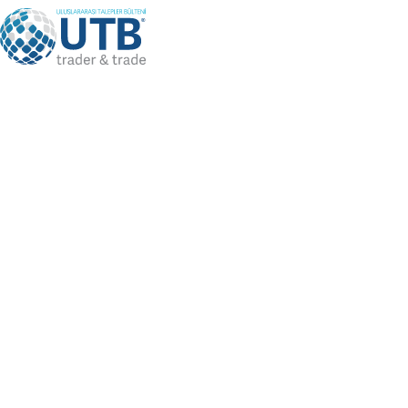
+90 501 092 11 11
info@utbtrade.com
SICAK
SORGULAMALAR
Güncel Mal Alım Talepleri, Güncel Mal Satış İstekleri, Gü
Firma İsteklerini arayabilirsiniz
Türk Firmalarından Güncel Mal
Tümü
Alım Talepleri