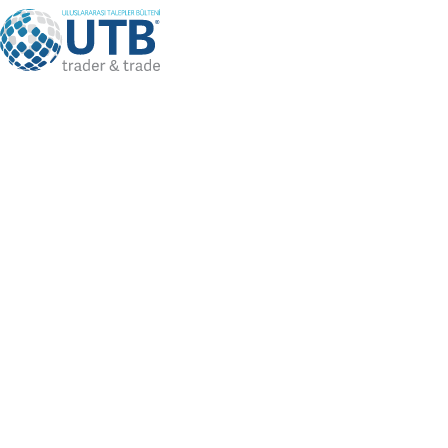
+90 501 092 11 11
info@utbtrade.com
UTB DUYURULAR
UTB DUYURULAR
KARSEM - Dış Ticaret Uzmanlığı Sertifika