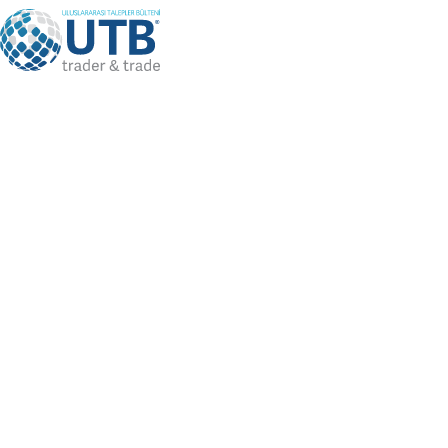
Language
TR
Bizi Takip Edin
Üye Girişi
/
Üye Ol
UTB DUYURULAR
Anasayfa
Duyurular
Utb Trader Olarak Bu Dijital
Platform Bize Ne Sağlıyor?
Utb Trader Olarak Bu Dijital Platform
Bize Ne Sağlıyor?
12/21/2022
• by
Editör
•
haber